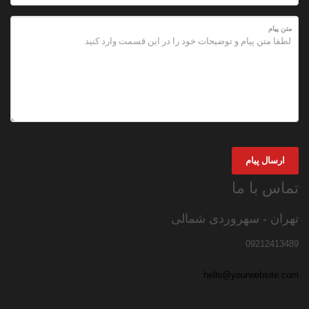
متن پیام
ارسال پیام
تماس با ما
تهران - سهروردی شمالی
09212413489
hello@yourwebsite.com